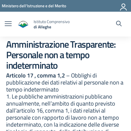
Vai ai contenuti
Vai al menu di navigazione
Vai al footer
Ministero dell'Istruzione e del Merito
Istituto Comprensivo
di Alleghe
Amministrazione Trasparente:
Personale non a tempo
indeterminato
Articolo 17 , comma 1,2
– Obblighi di
pubblicazione dei dati relativi al personale non a
tempo indeterminato
1. Le pubbliche amministrazioni pubblicano
annualmente, nell’ambito di quanto previsto
dall’articolo 16, comma 1, i dati relativi al
personale con rapporto di lavoro non a tempo
indeterminato, con la indicazione delle diverse