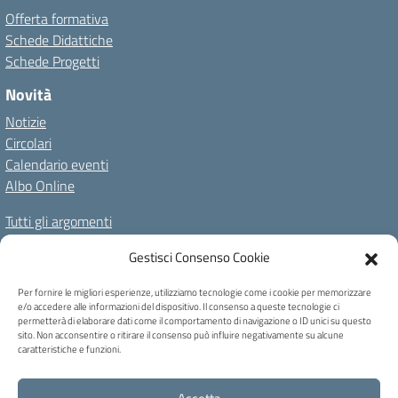
Offerta formativa
Schede Didattiche
Schede Progetti
Novità
Notizie
Circolari
Calendario eventi
Albo Online
Tutti gli argomenti
Il nostro territorio
Gestisci Consenso Cookie
Amministrazione Trasparente
Albo Online
Privacy Policy
Per fornire le migliori esperienze, utilizziamo tecnologie come i cookie per memorizzare
e/o accedere alle informazioni del dispositivo. Il consenso a queste tecnologie ci
Dichiarazione di accessibilità
Note legali
Cookie Policy
permetterà di elaborare dati come il comportamento di navigazione o ID unici su questo
sito. Non acconsentire o ritirare il consenso può influire negativamente su alcune
caratteristiche e funzioni.
C.F. 80004740256 - Codice univoco ufficio: UFB6QF - Via Carducci, 6 -