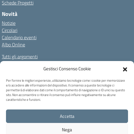
Schede Progetti
Novità
Notizie
Circolari
Calendario eventi
Albo Online
Tutti gli argomenti
Il nostro territorio
Gestisci Consenso Cookie
Amministrazione Trasparente
Albo Online
Privacy Policy
Per fornire le migliori esperienze, utilizziamo tecnologie come i cookie per memorizzare
e/o accedere alle informazioni del dispositivo. Il consenso a queste tecnologie ci
Dichiarazione di accessibilità
Note legali
Cookie Policy
permetterà di elaborare dati come il comportamento di navigazione o ID unici su questo
sito. Non acconsentire o ritirare il consenso può influire negativamente su alcune
caratteristiche e funzioni.
C.F. 80004740256 - Codice univoco ufficio: UFB6QF - Via Carducci, 6 -
Accetta
Caprile di Alleghe (BL) - Tel 0437 721159 - blic82700b@pec.istruzione.it -
blic82700b@istruzione.it
Nega