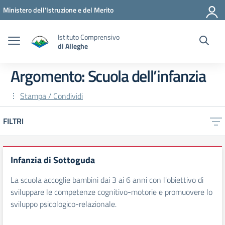
Vai ai contenuti
Vai al menu di navigazione
Vai al footer
Ministero dell'Istruzione e del Merito
Istituto Comprensivo
di Alleghe
Argomento: Scuola dell’infanzia
Stampa / Condividi
FILTRI
Infanzia di Sottoguda
La scuola accoglie bambini dai 3 ai 6 anni con l'obiettivo di
sviluppare le competenze cognitivo-motorie e promuovere lo
sviluppo psicologico-relazionale.