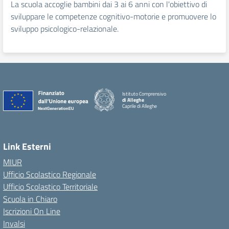
La scuola accoglie bambini dai 3 ai 6 anni con l'obiettivo di
sviluppare le competenze cognitivo-motorie e promuovere lo
sviluppo psicologico-relazionale.
Istituto Comprensivo
di Alleghe
Caprile di Alleghe
Link Esterni
MIUR
Ufficio Scolastico Regionale
Ufficio Scolastico Territoriale
Scuola in Chiaro
Iscrizioni On Line
Invalsi