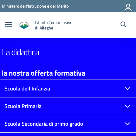
Vai ai contenuti
Vai al menu di navigazione
Vai al footer
Ministero dell'Istruzione e del Merito
Istituto Comprensivo
di Alleghe
La didattica
la nostra offerta formativa
Scuola dell'Infanzia
Scuola Primaria
Scuola Secondaria di primo grado