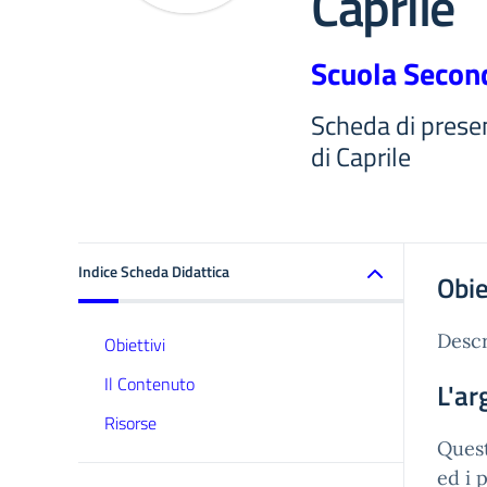
Caprile
Scuola Second
Scheda di prese
di Caprile
Indice Scheda Didattica
Obie
Descr
Obiettivi
Il Contenuto
L'a
Risorse
Quest
ed i p