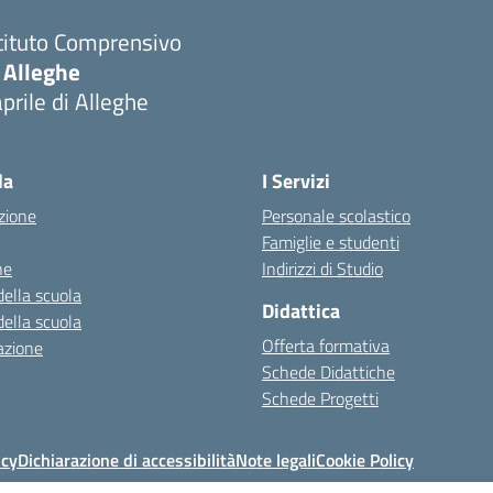
tituto Comprensivo
 Alleghe
prile di Alleghe
la
I Servizi
zione
Personale scolastico
Famiglie e studenti
ne
Indirizzi di Studio
della scuola
Didattica
della scuola
Offerta formativa
azione
Schede Didattiche
Schede Progetti
icy
Dichiarazione di accessibilità
Note legali
Cookie Policy