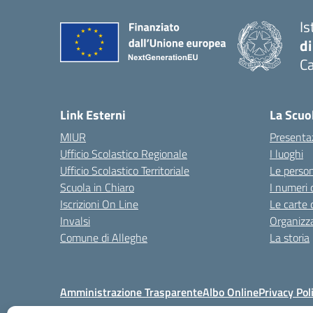
Is
di
Ca
Link Esterni
La Scuo
MIUR
Presenta
Ufficio Scolastico Regionale
I luoghi
Ufficio Scolastico Territoriale
Le perso
Scuola in Chiaro
I numeri 
Iscrizioni On Line
Le carte 
Invalsi
Organizz
Comune di Alleghe
La storia
Amministrazione Trasparente
Albo Online
Privacy Pol