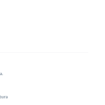
a.
tura