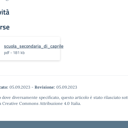
vità
rse
scuola_secondaria_di_caprile
pdf - 181 kb
cato:
05.09.2023
-
Revisione:
05.09.2023
 dove diversamente specificato, questo articolo è stato rilasciato sot
a Creative Commons Attribuzione 4.0 Italia.