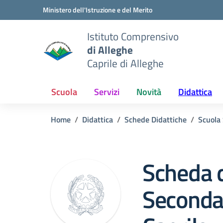
Vai ai contenuti
Vai al menu di navigazione
Vai al footer
Ministero dell'Istruzione e del Merito
Istituto Comprensivo
di Alleghe
Caprile di Alleghe
Scuola
Servizi
Novità
Didattica
Home
Didattica
Schede Didattiche
Scuola
Scheda 
Secondar