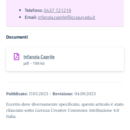
Telefono:
0437 721219
Email:
infanzia.caprile@icciauri.edu.it
Documenti
Infanzia Caprile
pdf - 199 kb
Pubblicato:
17.03.2023
-
Revisione:
04.09.2023
Eccetto dove diversamente specificato, questo articolo è stato
rilasciato sotto Licenza Creative Commons Attribuzione 4.0
Italia.