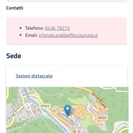
Contatti
Telefono:
0436 79272
Email:
infanzia.arabba@icciauri.edu.it
Sede
Sezioni distaccate