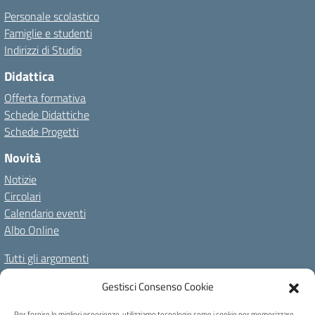
Personale scolastico
Famiglie e studenti
Indirizzi di Studio
Didattica
Offerta formativa
Schede Didattiche
Schede Progetti
Novità
Notizie
Circolari
Calendario eventi
Albo Online
Tutti gli argomenti
Il nostro territorio
Gestisci Consenso Cookie
Amministrazione Trasparente
Albo Online
Privacy Policy
Per fornire le migliori esperienze, utilizziamo tecnologie come i cookie per memorizzare