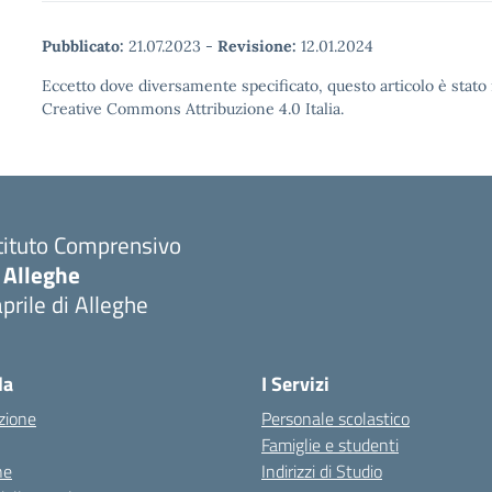
Pubblicato:
21.07.2023
-
Revisione:
12.01.2024
Eccetto dove diversamente specificato, questo articolo è stato 
Creative Commons Attribuzione 4.0 Italia.
tituto Comprensivo
 Alleghe
prile di Alleghe
la
I Servizi
zione
Personale scolastico
Famiglie e studenti
ne
Indirizzi di Studio