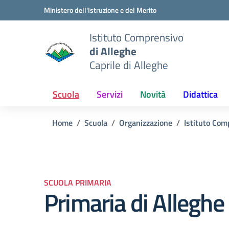
Vai ai contenuti
Vai al menu di navigazione
Vai al footer
Ministero dell'Istruzione e del Merito
Istituto Comprensivo
di Alleghe
Caprile di Alleghe
Scuola
Servizi
Novità
Didattica
Home
Scuola
Organizzazione
Istituto Com
SCUOLA PRIMARIA
Primaria di Alleghe