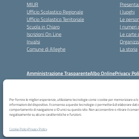
MIUR
Presenta
Ufficio Scolastico Regionale
I luoghi
Ufficio Scolastico Territoriale
Le perso
Scuola in Chiaro
I numeri 
Iscrizioni On Line
Le carte 
Invalsi
Organizz
Comune di Alleghe
La storia
Amministrazione Trasparente
Albo Online
Privacy Pol
C.F. 80004740256 - Codice univoco ufficio: UFB
Per fornire le migliori esperienze, utilizziamo tecnologie come i cookie per memorizzare e/o
informazioni del dispositivo. Il consenso a queste tecnologie ci permetterà di elaborare dati 
comportamento di navigazione o ID unici su questo sito. Non acconsentire o ritirare il consen
negativamente su alcune caratteristiche e funzioni.
Cookie Policy
Privacy Policy