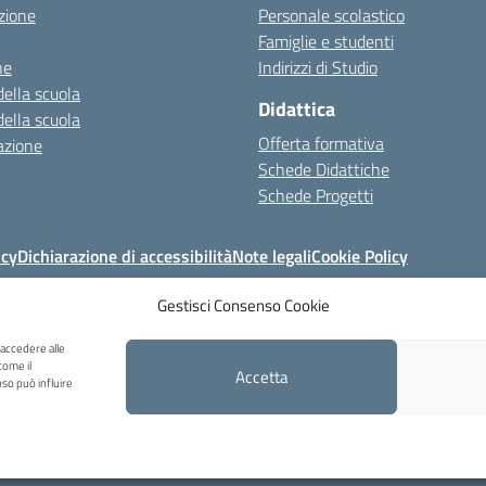
zione
Personale scolastico
Famiglie e studenti
ne
Indirizzi di Studio
della scuola
Didattica
della scuola
Offerta formativa
azione
Schede Didattiche
Schede Progetti
icy
Dichiarazione di accessibilità
Note legali
Cookie Policy
Gestisci Consenso Cookie
6QF - Via Carducci, 6 - Caprile di Alleghe (BL) - Tel 0437 721159 - blic8270
 accedere alle
come il
Accetta
so può influire