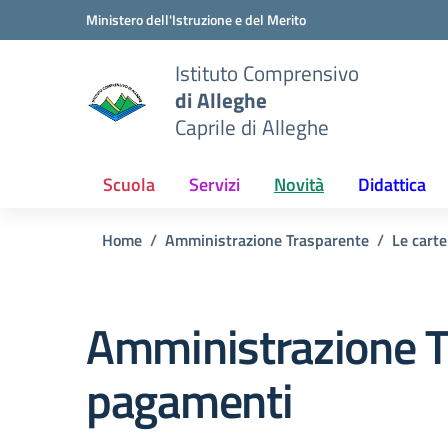
Vai ai contenuti
Vai al menu di navigazione
Vai al footer
Ministero dell'Istruzione e del Merito
Istituto Comprensivo
di Alleghe
Caprile di Alleghe
Scuola
Servizi
Novità
Didattica
Home
Amministrazione Trasparente
Le carte
Amministrazione T
pagamenti