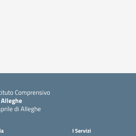
tituto Comprensivo
 Alleghe
prile di Alleghe
la
I Servizi