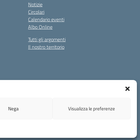
Notizie
Circolari
Calendario eventi
Albo Online
Tutti gli argomenti
Il nostro territorio
0b@pec.istruzione.it - blic82700b@istruzione.it
Nega
Visualizza le preferenze
Concept & Design by Designers Italia