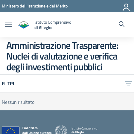
Vai ai contenuti
Vai al menu di navigazione
Vai al footer
Ministero dell'Istruzione e del Merito
Istituto Comprensivo
di Alleghe
Amministrazione Trasparente:
Nuclei di valutazione e verifica
degli investimenti pubblici
FILTRI
Nessun risultato
Istituto Comprensivo
di Alleghe