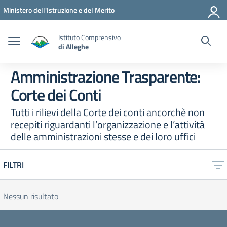
Vai ai contenuti
Vai al menu di navigazione
Vai al footer
Ministero dell'Istruzione e del Merito
Istituto Comprensivo
di Alleghe
Amministrazione Trasparente:
Corte dei Conti
Tutti i rilievi della Corte dei conti ancorchè non
recepiti riguardanti l’organizzazione e l’attività
delle amministrazioni stesse e dei loro uffici
FILTRI
Nessun risultato