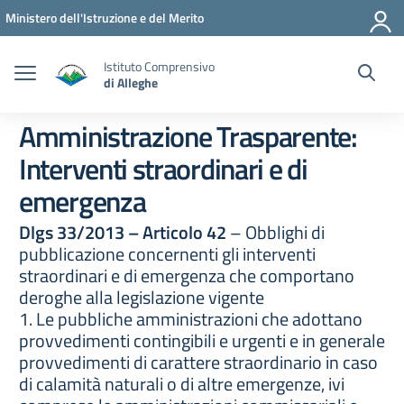
Vai ai contenuti
Vai al menu di navigazione
Vai al footer
Ministero dell'Istruzione e del Merito
Istituto Comprensivo
di Alleghe
Amministrazione Trasparente:
Interventi straordinari e di
emergenza
Dlgs 33/2013 – Articolo 42
– Obblighi di
pubblicazione concernenti gli interventi
straordinari e di emergenza che comportano
deroghe alla legislazione vigente
1. Le pubbliche amministrazioni che adottano
provvedimenti contingibili e urgenti e in generale
provvedimenti di carattere straordinario in caso
di calamità naturali o di altre emergenze, ivi