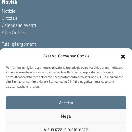
Novità
Notizie
Circolari
Calendario eventi
Albo Online
Tutti gli argomenti
Il nostro territorio
Gestisci Consenso Cookie
Amministrazione Trasparente
Albo Online
Privacy Policy
Per fornire le migliori esperienze, utilizziamo tecnologie come i cookie per memorizzare
e/o accedere alle informazioni del dispositivo. Il consenso a queste tecnologie ci
Dichiarazione di accessibilità
Note legali
Cookie Policy
permetterà di elaborare dati come il comportamento di navigazione o ID unici su questo
sito. Non acconsentire o ritirare il consenso può influire negativamente su alcune
caratteristiche e funzioni.
C.F. 80004740256 - Codice univoco ufficio: UFB6QF - Via Carducci, 6 -
Accetta
Caprile di Alleghe (BL) - Tel 0437 721159 - blic82700b@pec.istruzione.it -
blic82700b@istruzione.it
Nega
Concept & Design by Designers Italia
Visualizza le preferenze