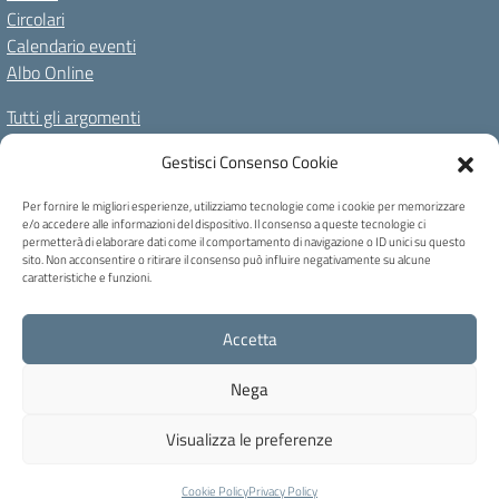
Circolari
Calendario eventi
Albo Online
Tutti gli argomenti
Il nostro territorio
Gestisci Consenso Cookie
Amministrazione Trasparente
Albo Online
Privacy Policy
Per fornire le migliori esperienze, utilizziamo tecnologie come i cookie per memorizzare
e/o accedere alle informazioni del dispositivo. Il consenso a queste tecnologie ci
Dichiarazione di accessibilità
Note legali
Cookie Policy
permetterà di elaborare dati come il comportamento di navigazione o ID unici su questo
sito. Non acconsentire o ritirare il consenso può influire negativamente su alcune
caratteristiche e funzioni.
C.F. 80004740256 - Codice univoco ufficio: UFB6QF - Via Carducci, 6 -
Accetta
Caprile di Alleghe (BL) - Tel 0437 721159 - blic82700b@pec.istruzione.it -
blic82700b@istruzione.it
Nega
Concept & Design by Designers Italia
Visualizza le preferenze
Cookie Policy
Privacy Policy