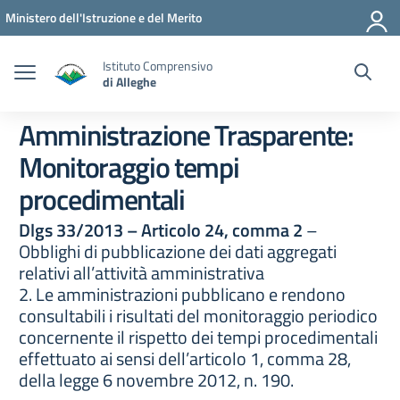
Vai ai contenuti
Vai al menu di navigazione
Vai al footer
Ministero dell'Istruzione e del Merito
Istituto Comprensivo
di Alleghe
Amministrazione Trasparente:
Monitoraggio tempi
procedimentali
Dlgs 33/2013 – Articolo 24, comma 2
–
Obblighi di pubblicazione dei dati aggregati
relativi all’attività amministrativa
2. Le amministrazioni pubblicano e rendono
consultabili i risultati del monitoraggio periodico
concernente il rispetto dei tempi procedimentali
effettuato ai sensi dell’articolo 1, comma 28,
della legge 6 novembre 2012, n. 190.