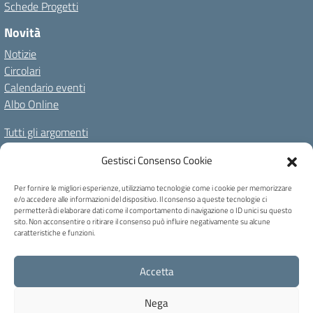
Schede Progetti
Novità
Notizie
Circolari
Calendario eventi
Albo Online
Tutti gli argomenti
Il nostro territorio
Gestisci Consenso Cookie
Amministrazione Trasparente
Albo Online
Privacy Policy
Per fornire le migliori esperienze, utilizziamo tecnologie come i cookie per memorizzare
e/o accedere alle informazioni del dispositivo. Il consenso a queste tecnologie ci
Dichiarazione di accessibilità
Note legali
Cookie Policy
permetterà di elaborare dati come il comportamento di navigazione o ID unici su questo
sito. Non acconsentire o ritirare il consenso può influire negativamente su alcune
caratteristiche e funzioni.
C.F. 80004740256 - Codice univoco ufficio: UFB6QF - Via Carducci, 6 -
Accetta
Caprile di Alleghe (BL) - Tel 0437 721159 - blic82700b@pec.istruzione.it -
blic82700b@istruzione.it
Nega