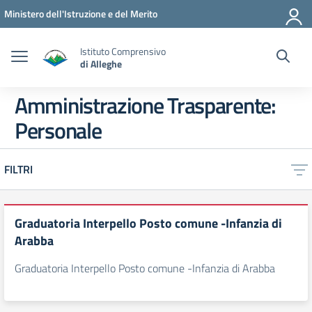
Vai ai contenuti
Vai al menu di navigazione
Vai al footer
Ministero dell'Istruzione e del Merito
Istituto Comprensivo
di Alleghe
Amministrazione Trasparente:
Personale
FILTRI
Graduatoria Interpello Posto comune -Infanzia di
Arabba
Graduatoria Interpello Posto comune -Infanzia di Arabba