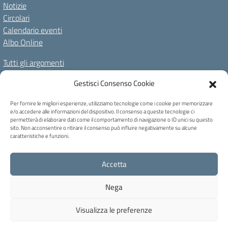
Notizie
Circolari
Calendario eventi
Albo Online
Tutti gli argomenti
Il nostro territorio
Gestisci Consenso Cookie
Amministrazione Trasparente
Albo Online
Privacy Policy
Per fornire le migliori esperienze, utilizziamo tecnologie come i cookie per memorizzare
e/o accedere alle informazioni del dispositivo. Il consenso a queste tecnologie ci
Dichiarazione di accessibilità
Note legali
Cookie Policy
permetterà di elaborare dati come il comportamento di navigazione o ID unici su questo
sito. Non acconsentire o ritirare il consenso può influire negativamente su alcune
caratteristiche e funzioni.
C.F. 80004740256 - Codice univoco ufficio: UFB6QF - Via Carducci, 6 -
Accetta
Caprile di Alleghe (BL) - Tel 0437 721159 - blic82700b@pec.istruzione.it -
blic82700b@istruzione.it
Nega
Concept & Design by Designers Italia
Visualizza le preferenze