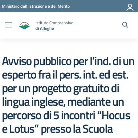
Vai ai contenuti
Vai al menu di navigazione
Vai al footer
Ministero dell'Istruzione e del Merito
Istituto Comprensivo
di Alleghe
Avviso pubblico per l’ind. di un
esperto fra il pers. int. ed est.
per un progetto gratuito di
lingua inglese, mediante un
percorso di 5 incontri “Hocus
e Lotus” presso la Scuola