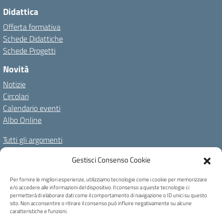
Didattica
Offerta formativa
Schede Didattiche
Schede Progetti
Novità
Notizie
Circolari
Calendario eventi
Albo Online
Tutti gli argomenti
Il nostro territorio
Gestisci Consenso Cookie
Amministrazione Trasparente
Albo Online
Privacy Policy
Per fornire le migliori esperienze, utilizziamo tecnologie come i cookie per memorizzare
e/o accedere alle informazioni del dispositivo. Il consenso a queste tecnologie ci
Dichiarazione di accessibilità
Note legali
Cookie Policy
permetterà di elaborare dati come il comportamento di navigazione o ID unici su questo
sito. Non acconsentire o ritirare il consenso può influire negativamente su alcune
caratteristiche e funzioni.