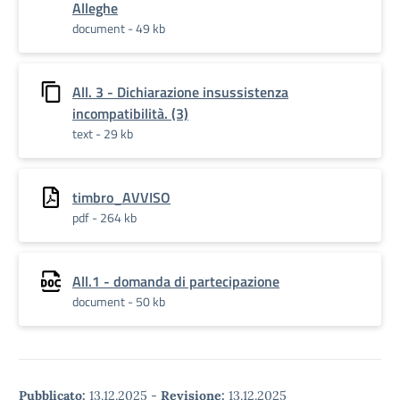
Alleghe
document - 49 kb
All. 3 - Dichiarazione insussistenza
incompatibilità. (3)
text - 29 kb
timbro_AVVISO
pdf - 264 kb
All.1 - domanda di partecipazione
document - 50 kb
Pubblicato:
13.12.2025
-
Revisione:
13.12.2025