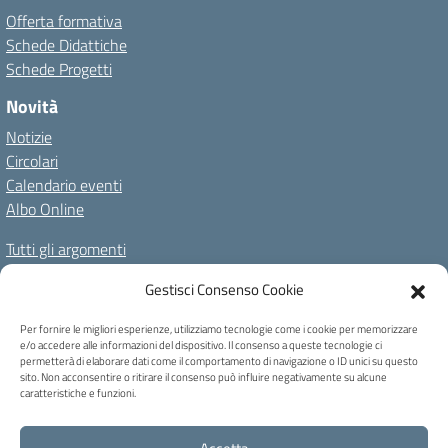
Offerta formativa
Schede Didattiche
Schede Progetti
Novità
Notizie
Circolari
Calendario eventi
Albo Online
Tutti gli argomenti
Il nostro territorio
Gestisci Consenso Cookie
Amministrazione Trasparente
Albo Online
Privacy Policy
Per fornire le migliori esperienze, utilizziamo tecnologie come i cookie per memorizzare
e/o accedere alle informazioni del dispositivo. Il consenso a queste tecnologie ci
Dichiarazione di accessibilità
Note legali
Cookie Policy
permetterà di elaborare dati come il comportamento di navigazione o ID unici su questo
sito. Non acconsentire o ritirare il consenso può influire negativamente su alcune
caratteristiche e funzioni.
C.F. 80004740256 - Codice univoco ufficio: UFB6QF - Via Carducci, 6 -