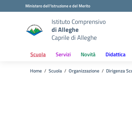
Vai ai contenuti
Vai al menu di navigazione
Vai al footer
Ministero dell'Istruzione e del Merito
Istituto Comprensivo
di Alleghe
Caprile di Alleghe
Scuola
Servizi
Novità
Didattica
Home
Scuola
Organizzazione
Dirigenza Sc