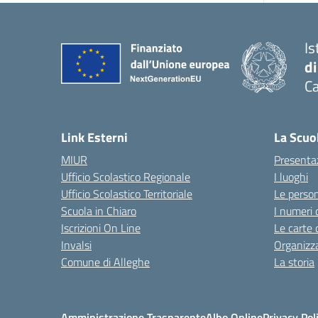
Is
di
Ca
Link Esterni
La Scuo
MIUR
Presenta
Ufficio Scolastico Regionale
I luoghi
Ufficio Scolastico Territoriale
Le perso
Scuola in Chiaro
I numeri 
Iscrizioni On Line
Le carte 
Invalsi
Organizz
Comune di Alleghe
La storia
Amministrazione Trasparente
Albo Online
Privacy Pol