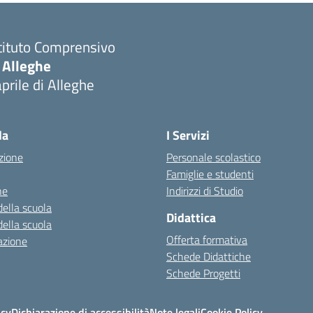
tituto Comprensivo
 Alleghe
prile di Alleghe
la
I Servizi
zione
Personale scolastico
Famiglie e studenti
ne
Indirizzi di Studio
della scuola
Didattica
della scuola
Offerta formativa
azione
Schede Didattiche
Schede Progetti
icy
Dichiarazione di accessibilità
Note legali
Cookie Policy