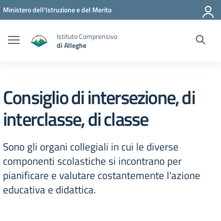
Vai ai contenuti
Vai al menu di navigazione
Vai al footer
Ministero dell'Istruzione e del Merito
Istituto Comprensivo
di Alleghe
Consiglio di intersezione, di
interclasse, di classe
Sono gli organi collegiali in cui le diverse
componenti scolastiche si incontrano per
pianificare e valutare costantemente l'azione
educativa e didattica.