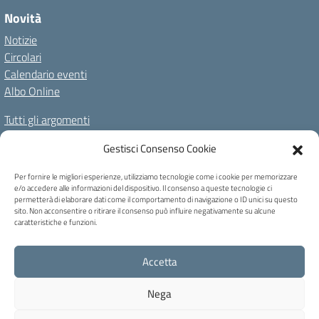
Novità
Notizie
Circolari
Calendario eventi
Albo Online
Tutti gli argomenti
Il nostro territorio
Gestisci Consenso Cookie
Amministrazione Trasparente
Albo Online
Privacy Policy
Per fornire le migliori esperienze, utilizziamo tecnologie come i cookie per memorizzare
e/o accedere alle informazioni del dispositivo. Il consenso a queste tecnologie ci
Dichiarazione di accessibilità
Note legali
Cookie Policy
permetterà di elaborare dati come il comportamento di navigazione o ID unici su questo
sito. Non acconsentire o ritirare il consenso può influire negativamente su alcune
caratteristiche e funzioni.
C.F. 80004740256 - Codice univoco ufficio: UFB6QF - Via Carducci, 6 -
Accetta
Caprile di Alleghe (BL) - Tel 0437 721159 - blic82700b@pec.istruzione.it -
blic82700b@istruzione.it
Nega