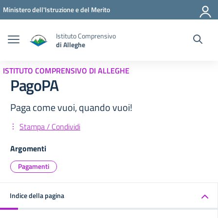
Vai ai contenuti
Vai al menu di navigazione
Vai al footer
Ministero dell'Istruzione e del Merito
Istituto Comprensivo
di Alleghe
ISTITUTO COMPRENSIVO DI ALLEGHE
PagoPA
Paga come vuoi, quando vuoi!
Stampa / Condividi
Argomenti
Pagamenti
Indice della pagina