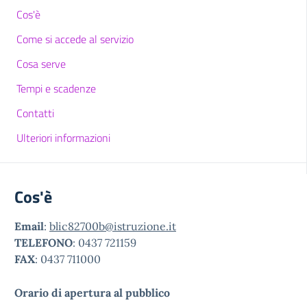
Cos'è
Come si accede al servizio
Cosa serve
Tempi e scadenze
Contatti
Ulteriori informazioni
Cos'è
Email
:
blic82700b@istruzione.it
TELEFONO
: 0437 721159
FAX
: 0437 711000
Orario di apertura al pubblico