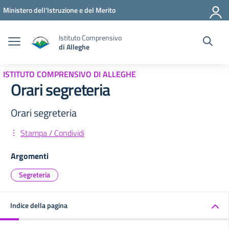
Vai ai contenuti
Vai al menu di navigazione
Vai al footer
Ministero dell'Istruzione e del Merito
Istituto Comprensivo
di Alleghe
ISTITUTO COMPRENSIVO DI ALLEGHE
Orari segreteria
Orari segreteria
Stampa / Condividi
Argomenti
Segreteria
Indice della pagina