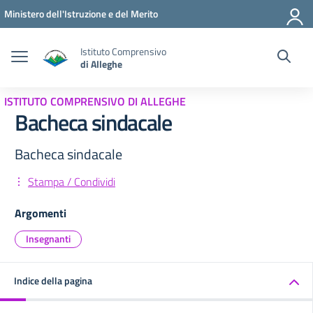
Vai ai contenuti
Vai al menu di navigazione
Vai al footer
Ministero dell'Istruzione e del Merito
Istituto Comprensivo
di Alleghe
ISTITUTO COMPRENSIVO DI ALLEGHE
Bacheca sindacale
Bacheca sindacale
Stampa / Condividi
Argomenti
Insegnanti
Indice della pagina