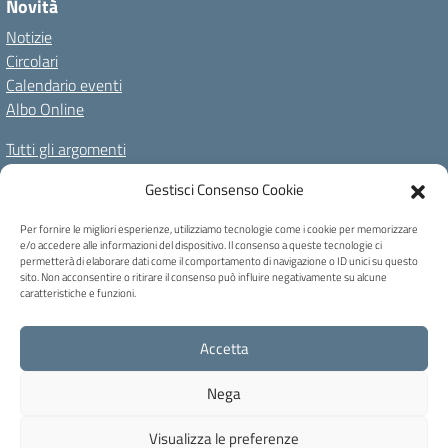
Novità
Notizie
Circolari
Calendario eventi
Albo Online
Tutti gli argomenti
Il nostro territorio
Gestisci Consenso Cookie
Amministrazione Trasparente
Albo Online
Privacy Policy
Per fornire le migliori esperienze, utilizziamo tecnologie come i cookie per memorizzare
e/o accedere alle informazioni del dispositivo. Il consenso a queste tecnologie ci
Dichiarazione di accessibilità
Note legali
Cookie Policy
permetterà di elaborare dati come il comportamento di navigazione o ID unici su questo
sito. Non acconsentire o ritirare il consenso può influire negativamente su alcune
caratteristiche e funzioni.
C.F. 80004740256 - Codice univoco ufficio: UFB6QF - Via Carducci, 6 -
Accetta
Caprile di Alleghe (BL) - Tel 0437 721159 - blic82700b@pec.istruzione.it -
blic82700b@istruzione.it
Nega
Concept & Design by Designers Italia
Visualizza le preferenze