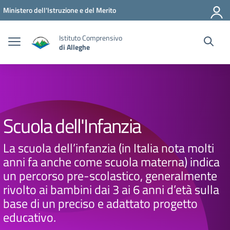
Vai ai contenuti
Vai al menu di navigazione
Vai al footer
Ministero dell'Istruzione e del Merito
Istituto Comprensivo
di Alleghe
Scuola dell'Infanzia
La scuola dell’infanzia (in Italia nota molti
anni fa anche come scuola materna) indica
un percorso pre-scolastico, generalmente
rivolto ai bambini dai 3 ai 6 anni d’età sulla
base di un preciso e adattato progetto
educativo.