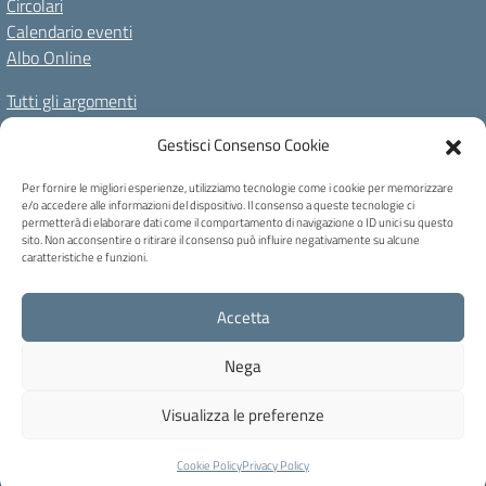
Circolari
Calendario eventi
Albo Online
Tutti gli argomenti
Il nostro territorio
Gestisci Consenso Cookie
Amministrazione Trasparente
Albo Online
Privacy Policy
Per fornire le migliori esperienze, utilizziamo tecnologie come i cookie per memorizzare
e/o accedere alle informazioni del dispositivo. Il consenso a queste tecnologie ci
Dichiarazione di accessibilità
Note legali
Cookie Policy
permetterà di elaborare dati come il comportamento di navigazione o ID unici su questo
sito. Non acconsentire o ritirare il consenso può influire negativamente su alcune
caratteristiche e funzioni.
C.F. 80004740256 - Codice univoco ufficio: UFB6QF - Via Carducci, 6 -
Accetta
Caprile di Alleghe (BL) - Tel 0437 721159 - blic82700b@pec.istruzione.it -
blic82700b@istruzione.it
Nega
Concept & Design by Designers Italia
Visualizza le preferenze
Cookie Policy
Privacy Policy