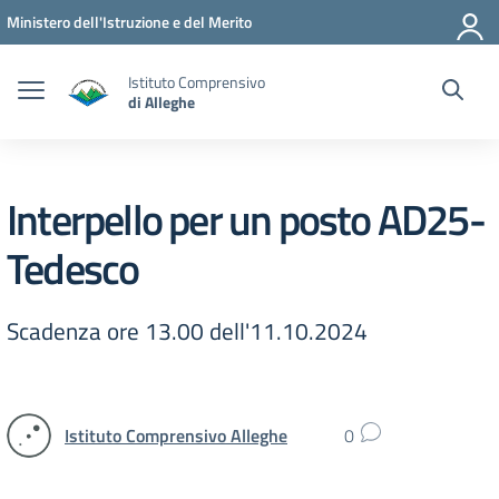
Vai ai contenuti
Vai al menu di navigazione
Vai al footer
Ministero dell'Istruzione e del Merito
Istituto Comprensivo
di Alleghe
Interpello per un posto AD25-
Tedesco
Scadenza ore 13.00 dell'11.10.2024
Istituto Comprensivo Alleghe
0