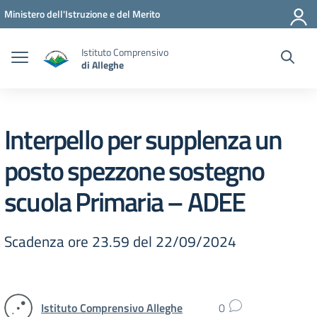
Vai ai contenuti
Vai al menu di navigazione
Vai al footer
Ministero dell'Istruzione e del Merito
Istituto Comprensivo
di Alleghe
Interpello per supplenza un
posto spezzone sostegno
scuola Primaria – ADEE
Scadenza ore 23.59 del 22/09/2024
Istituto Comprensivo Alleghe
0