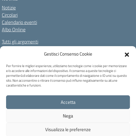
Notizie
Circolari
Calendario eventi
Albo Online
Tutti gli argomenti
Il nostro territorio
Gestisci Consenso Cookie
Amministrazione Trasparente
Albo Online
Privacy Policy
Per fornire le migliori esperienze, utilizziamo tecnologie come i cookie per memorizzare
e/o accedere alle informazioni del dispositivo. Il consenso a queste tecnologie ci
Dichiarazione di accessibilità
Note legali
Cookie Policy
permetterà di elaborare dati come il comportamento di navigazione o ID unici su questo
sito. Non acconsentire o ritirare il consenso può influire negativamente su alcune
caratteristiche e funzioni.
C.F. 80004740256 - Codice univoco ufficio: UFB6QF - Via Carducci, 6 -
Accetta
Caprile di Alleghe (BL) - Tel 0437 721159 - blic82700b@pec.istruzione.it -
blic82700b@istruzione.it
Nega
Concept & Design by Designers Italia
Visualizza le preferenze