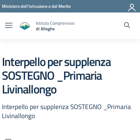
Vai ai contenuti
Vai al menu di navigazione
Vai al footer
Ministero dell'Istruzione e del Merito
Istituto Comprensivo
di Alleghe
Interpello per supplenza
SOSTEGNO _Primaria
Livinallongo
Interpello per supplenza SOSTEGNO _Primaria
Livinallongo