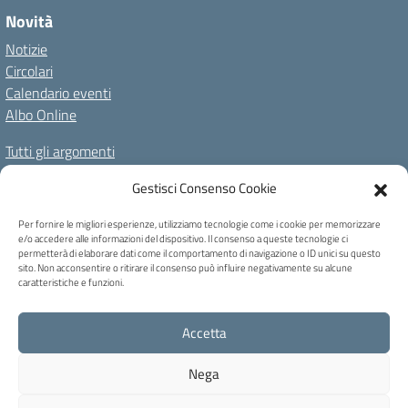
Novità
Notizie
Circolari
Calendario eventi
Albo Online
Tutti gli argomenti
Il nostro territorio
Gestisci Consenso Cookie
Amministrazione Trasparente
Albo Online
Privacy Policy
Per fornire le migliori esperienze, utilizziamo tecnologie come i cookie per memorizzare
e/o accedere alle informazioni del dispositivo. Il consenso a queste tecnologie ci
Dichiarazione di accessibilità
Note legali
Cookie Policy
permetterà di elaborare dati come il comportamento di navigazione o ID unici su questo
sito. Non acconsentire o ritirare il consenso può influire negativamente su alcune
caratteristiche e funzioni.
C.F. 80004740256 - Codice univoco ufficio: UFB6QF - Via Carducci, 6 -
Accetta
Caprile di Alleghe (BL) - Tel 0437 721159 - blic82700b@pec.istruzione.it -
blic82700b@istruzione.it
Nega