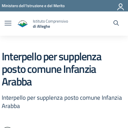
Vai ai contenuti
Vai al menu di navigazione
Vai al footer
Ministero dell'Istruzione e del Merito
Istituto Comprensivo
di Alleghe
Interpello per supplenza
posto comune Infanzia
Arabba
Interpello per supplenza posto comune Infanzia
Arabba