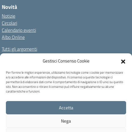
Novità
Notizie
Circolari
Calendario eventi
Albo Online
Tutti gli argomenti
Il nostro territorio
Gestisci Consenso Cookie
Amministrazione Trasparente
Albo Online
Privacy Policy
Per fornire le migliori esperienze, utilizziamo tecnologie come i cookie per memorizzare
e/o accedere alle informazioni del dispositivo. Il consenso a queste tecnologie ci
Dichiarazione di accessibilità
Note legali
Cookie Policy
permetterà di elaborare dati come il comportamento di navigazione o ID unici su questo
sito. Non acconsentire o ritirare il consenso può influire negativamente su alcune
caratteristiche e funzioni.
C.F. 80004740256 - Codice univoco ufficio: UFB6QF - Via Carducci, 6 -
Accetta
Caprile di Alleghe (BL) - Tel 0437 721159 - blic82700b@pec.istruzione.it -
blic82700b@istruzione.it
Nega