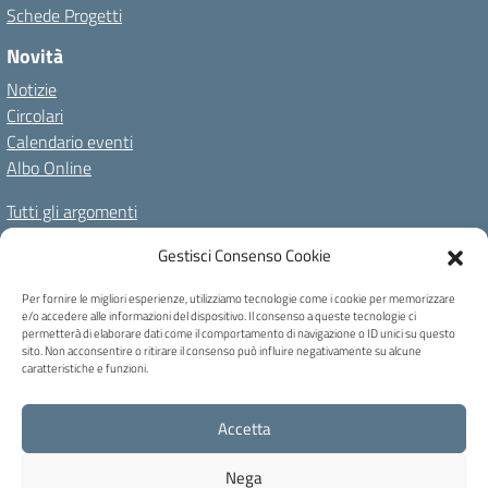
Schede Progetti
Novità
Notizie
Circolari
Calendario eventi
Albo Online
Tutti gli argomenti
Il nostro territorio
Gestisci Consenso Cookie
Amministrazione Trasparente
Albo Online
Privacy Policy
Per fornire le migliori esperienze, utilizziamo tecnologie come i cookie per memorizzare
e/o accedere alle informazioni del dispositivo. Il consenso a queste tecnologie ci
Dichiarazione di accessibilità
Note legali
Cookie Policy
permetterà di elaborare dati come il comportamento di navigazione o ID unici su questo
sito. Non acconsentire o ritirare il consenso può influire negativamente su alcune
caratteristiche e funzioni.
C.F. 80004740256 - Codice univoco ufficio: UFB6QF - Via Carducci, 6 -
Accetta
Caprile di Alleghe (BL) - Tel 0437 721159 - blic82700b@pec.istruzione.it -
blic82700b@istruzione.it
Nega