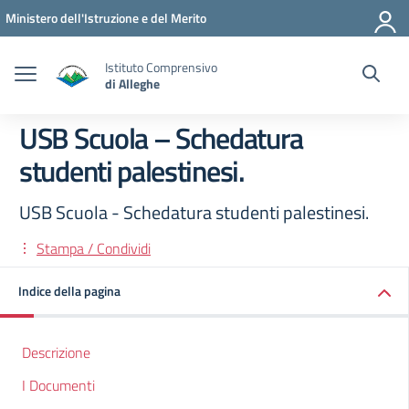
Vai ai contenuti
Vai al menu di navigazione
Vai al footer
Ministero dell'Istruzione e del Merito
Istituto Comprensivo
di Alleghe
USB Scuola – Schedatura
studenti palestinesi.
USB Scuola - Schedatura studenti palestinesi.
Stampa / Condividi
Indice della pagina
Descrizione
I Documenti