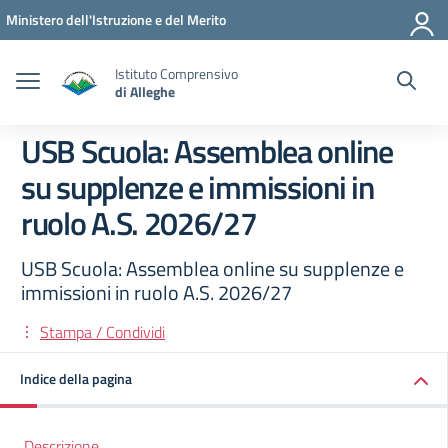
Vai ai contenuti
Vai al menu di navigazione
Vai al footer
Ministero dell'Istruzione e del Merito
Istituto Comprensivo
di Alleghe
USB Scuola: Assemblea online
su supplenze e immissioni in
ruolo A.S. 2026/27
USB Scuola: Assemblea online su supplenze e
immissioni in ruolo A.S. 2026/27
Stampa / Condividi
Indice della pagina
Descrizione