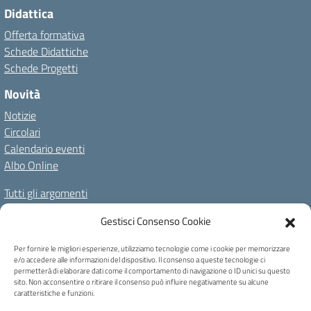
Didattica
Offerta formativa
Schede Didattiche
Schede Progetti
Novità
Notizie
Circolari
Calendario eventi
Albo Online
Tutti gli argomenti
Il nostro territorio
Gestisci Consenso Cookie
Amministrazione Trasparente
Albo Online
Privacy Policy
Per fornire le migliori esperienze, utilizziamo tecnologie come i cookie per memorizzare
e/o accedere alle informazioni del dispositivo. Il consenso a queste tecnologie ci
Dichiarazione di accessibilità
Note legali
Cookie Policy
permetterà di elaborare dati come il comportamento di navigazione o ID unici su questo
sito. Non acconsentire o ritirare il consenso può influire negativamente su alcune
caratteristiche e funzioni.