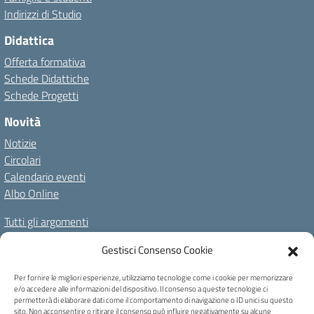
Indirizzi di Studio
Didattica
Offerta formativa
Schede Didattiche
Schede Progetti
Novità
Notizie
Circolari
Calendario eventi
Albo Online
Tutti gli argomenti
Il nostro territorio
Gestisci Consenso Cookie
Amministrazione Trasparente
Albo Online
Privacy Policy
Per fornire le migliori esperienze, utilizziamo tecnologie come i cookie per memorizzare
e/o accedere alle informazioni del dispositivo. Il consenso a queste tecnologie ci
Dichiarazione di accessibilità
Note legali
Cookie Policy
permetterà di elaborare dati come il comportamento di navigazione o ID unici su questo
sito. Non acconsentire o ritirare il consenso può influire negativamente su alcune