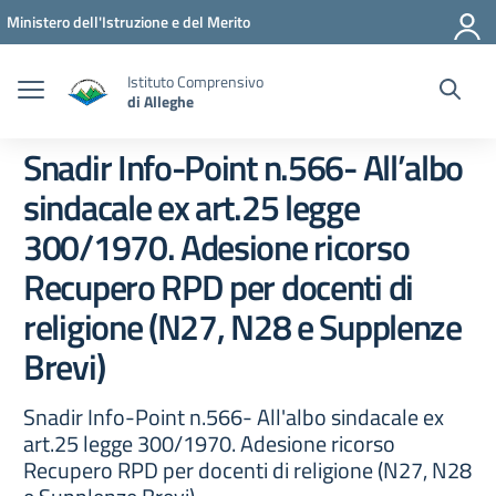
Vai ai contenuti
Vai al menu di navigazione
Vai al footer
Ministero dell'Istruzione e del Merito
Istituto Comprensivo
di Alleghe
Snadir Info-Point n.566- All’albo
sindacale ex art.25 legge
300/1970. Adesione ricorso
Recupero RPD per docenti di
religione (N27, N28 e Supplenze
Brevi)
Snadir Info-Point n.566- All'albo sindacale ex
art.25 legge 300/1970. Adesione ricorso
Recupero RPD per docenti di religione (N27, N28