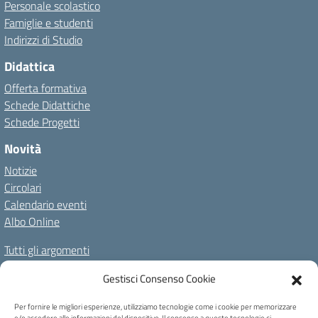
Personale scolastico
Famiglie e studenti
Indirizzi di Studio
Didattica
Offerta formativa
Schede Didattiche
Schede Progetti
Novità
Notizie
Circolari
Calendario eventi
Albo Online
Tutti gli argomenti
Il nostro territorio
Gestisci Consenso Cookie
Amministrazione Trasparente
Albo Online
Privacy Policy
Per fornire le migliori esperienze, utilizziamo tecnologie come i cookie per memorizzare