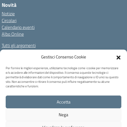
Novità
Notizie
Circolari
Calendario eventi
Albo Online
Tutti gli argomenti
Il nostro territorio
Gestisci Consenso Cookie
Amministrazione Trasparente
Albo Online
Privacy Policy
Per fornire le migliori esperienze, utilizziamo tecnologie come i cookie per memorizzare
e/o accedere alle informazioni del dispositivo. Il consenso a queste tecnologie ci
Dichiarazione di accessibilità
Note legali
Cookie Policy
permetterà di elaborare dati come il comportamento di navigazione o ID unici su questo
sito. Non acconsentire o ritirare il consenso può influire negativamente su alcune
caratteristiche e funzioni.
C.F. 80004740256 - Codice univoco ufficio: UFB6QF - Via Carducci, 6 -
Accetta
Caprile di Alleghe (BL) - Tel 0437 721159 - blic82700b@pec.istruzione.it -
blic82700b@istruzione.it
Nega
Concept & Design by Designers Italia