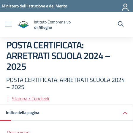
Vai ai contenuti
Vai al menu di navigazione
Vai al footer
Ministero dell'Istruzione e del Merito
Istituto Comprensivo
di Alleghe
POSTA CERTIFICATA:
ARRETRATI SCUOLA 2024 –
2025
POSTA CERTIFICATA: ARRETRATI SCUOLA 2024
– 2025
Stampa / Condividi
Indice della pagina
Descrizione