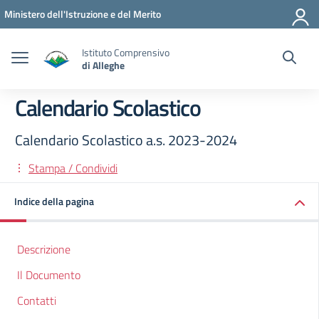
Vai ai contenuti
Vai al menu di navigazione
Vai al footer
Ministero dell'Istruzione e del Merito
Istituto Comprensivo
di Alleghe
Calendario Scolastico
Calendario Scolastico a.s. 2023-2024
Stampa / Condividi
Indice della pagina
Descrizione
Il Documento
Contatti