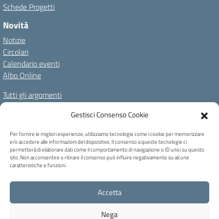
Schede Progetti
Novità
Notizie
Circolari
Calendario eventi
Albo Online
Tutti gli argomenti
Il nostro territorio
Gestisci Consenso Cookie
Amministrazione Trasparente
Albo Online
Privacy Policy
Per fornire le migliori esperienze, utilizziamo tecnologie come i cookie per memorizzare
e/o accedere alle informazioni del dispositivo. Il consenso a queste tecnologie ci
Dichiarazione di accessibilità
Note legali
Cookie Policy
permetterà di elaborare dati come il comportamento di navigazione o ID unici su questo
sito. Non acconsentire o ritirare il consenso può influire negativamente su alcune
caratteristiche e funzioni.
C.F. 80004740256 - Codice univoco ufficio: UFB6QF - Via Carducci, 6 -
Accetta
Caprile di Alleghe (BL) - Tel 0437 721159 - blic82700b@pec.istruzione.it -
blic82700b@istruzione.it
Nega