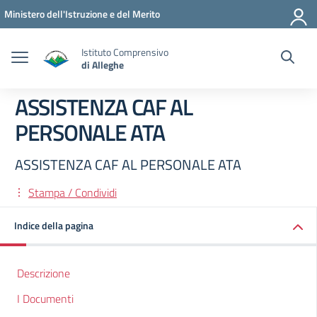
Vai ai contenuti
Vai al menu di navigazione
Vai al footer
Ministero dell'Istruzione e del Merito
Istituto Comprensivo
di Alleghe
ASSISTENZA CAF AL
PERSONALE ATA
ASSISTENZA CAF AL PERSONALE ATA
Stampa / Condividi
Indice della pagina
Descrizione
I Documenti