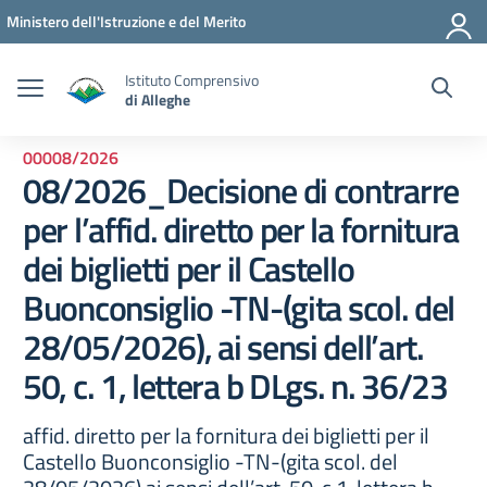
Vai ai contenuti
Vai al menu di navigazione
Vai al footer
Ministero dell'Istruzione e del Merito
Istituto Comprensivo
di Alleghe
00008/2026
08/2026_Decisione di contrarre
per l’affid. diretto per la fornitura
dei biglietti per il Castello
Buonconsiglio -TN-(gita scol. del
28/05/2026), ai sensi dell’art.
50, c. 1, lettera b DLgs. n. 36/23
affid. diretto per la fornitura dei biglietti per il
Castello Buonconsiglio -TN-(gita scol. del