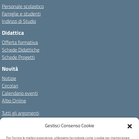
Personale scolastico
Famiglie e studenti
Indirizzi di Studio
Didattica
Offerta formativa
Schede Didattiche
Schede Progetti
Novità
Notizie
Circolari
Calendario eventi
Albo Online
Tutti gli argomenti
Il nostro territorio
Gestisci Consenso Cookie
Amministrazione Trasparente
Albo Online
Privacy Policy
Per fornire le migliori esperienze, utilizziamo tecnologie come i cookie per memorizzare