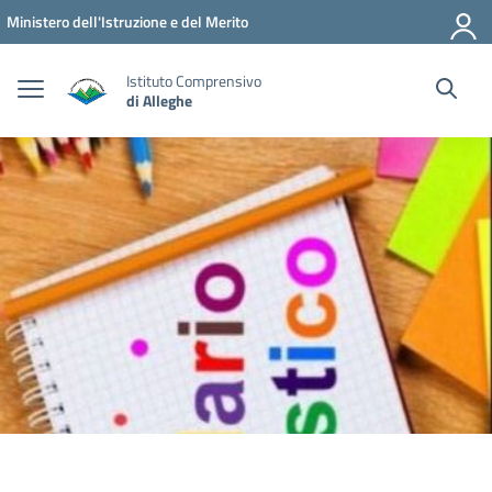
Vai ai contenuti
Vai al menu di navigazione
Vai al footer
Ministero dell'Istruzione e del Merito
Istituto Comprensivo
di Alleghe